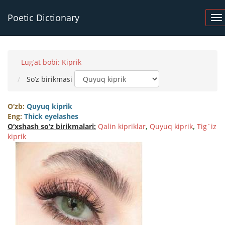
Poetic Dictionary
Lug‘at bobi: Kiprik
So‘z birikmasi
O‘zb:
Quyuq kiprik
Eng:
Thick eyelashes
O‘xshash so‘z birikmalari:
Qalin kipriklar
,
Quyuq kiprik
,
Tig`iz
kiprik