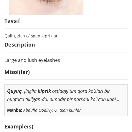
Tavsif
Qalin, zich o`sgan kipriklar
Description
Large and lush eyelashes
Misol(lar)
Quyuq
, jingila
kiprik
ostidagi tim qora ko’zlari bir
nuqtaga tikilgan-da, nimadir bir narsani ko’rgan kabi…
Manba:
Abdulla Qodiriy, O`tkan kunlar
Example(s)