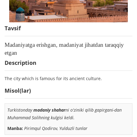
Tavsif
Madaniyatga erishgan, madaniyat jihatdan taraqqiy
etgan
Description
The city which is famous for its ancient culture.
Misol(lar)
Turkistonday
madaniy shahar
ni o'ziniki qilib gapirgani-dan
Muhammad Solihning kulgisi keldi.
Manba:
Pirimqul Qodirov, Yulduzli tunlar