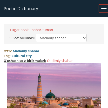
Poetic Dictionary
Lug‘at bobi: Shahar-tuman
So‘z birikmasi
O‘zb:
Madaniy shahar
Eng:
Cultural city
O‘xshash so‘z birikmalari:
Qadimiy shahar