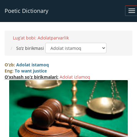
Poetic Dictionary
Lug‘at bobi: Adolatparvarlik
So‘z birikmasi
O‘zb:
Adolat istamoq
Eng:
To want justice
O‘xshash so‘z birikmalari:
Adolat izlamoq