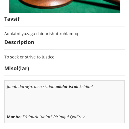
Tavsif
Adolatni yuzaga chiqarishni xohlamoq
Description
To seek or strive to justice
Misol(lar)
Janob dorug‘a, men sizdan
adolat istab
keldim!
Manba:
"Yulduzli tunlar" Pirimqul Qodirov