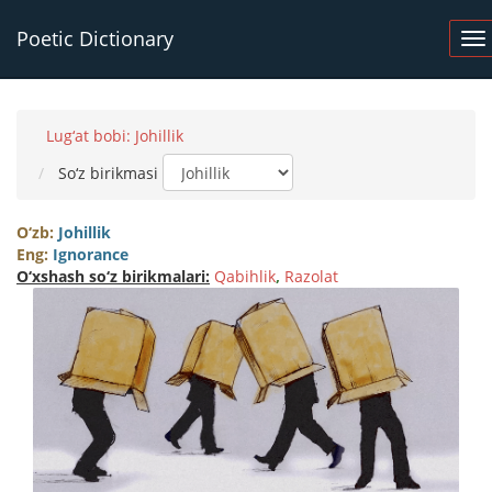
Poetic Dictionary
Lug‘at bobi: Johillik
So‘z birikmasi
O‘zb:
Johillik
Eng:
Ignorance
O‘xshash so‘z birikmalari:
Qabihlik
,
Razolat