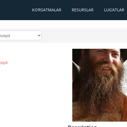
KO‘RSATMALAR
RESURSLAR
LUG‘ATLAR
oqol