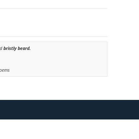
nd
bristly beard.
poems