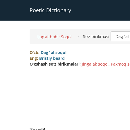
Poetic Dictionary
So‘z birikmasi
Lug‘at bobi: Soqol
O‘zb:
Dag`al soqol
Eng:
Bristly beard
O‘xshash so‘z birikmalari:
Jingalak soqol
,
Paxmoq s