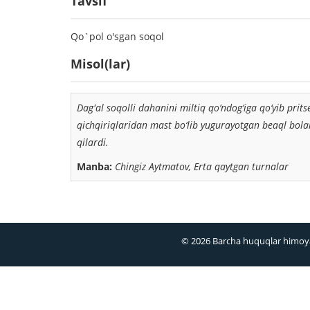
Tavsif
Qo`pol o'sgan soqol
Misol(lar)
Dag'al soqolli
dahanini miltiq qo‘ndog‘iga qo‘yib prit
qichqiriqlaridan mast bo‘lib yugurayotgan beaql bola
qilardi.
Manba:
Chingiz Aytmatov, Erta qaytgan turnalar
© 2026 Barcha huquqlar himoy