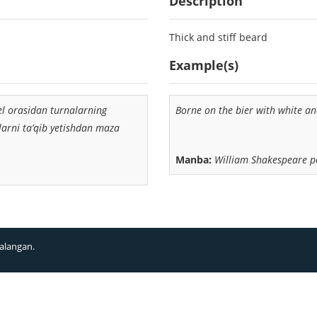
Description
Thick and stiff beard
Example(s)
sel orasidan turnalarning
Borne on the bier with white a
larni ta’qib yetishdan maza
Manba:
William Shakespeare 
alangan.